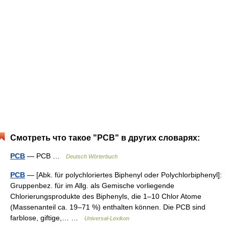
Смотреть что такое "PCB" в других словарях:
PCB
— PCB …
Deutsch Wörterbuch
PCB
— [Abk. für polychloriertes Biphenyl oder Polychlorbiphenyl]:
Gruppenbez. für im Allg. als Gemische vorliegende
Chlorierungsprodukte des Biphenyls, die 1–10 Chlor Atome
(Massenanteil ca. 19–71 %) enthalten können. Die PCB sind
farblose, giftige,… …
Universal-Lexikon