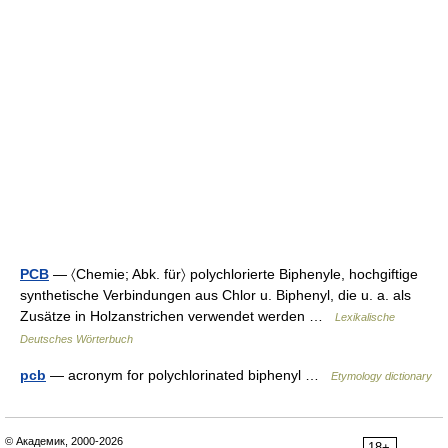
PCB
— 〈Chemie; Abk. für〉 polychlorierte Biphenyle, hochgiftige
synthetische Verbindungen aus Chlor u. Biphenyl, die u. a. als
Zusätze in Holzanstrichen verwendet werden …
Lexikalische
Deutsches Wörterbuch
pcb
— acronym for polychlorinated biphenyl …
Etymology dictionary
© Академик, 2000-2026
18+