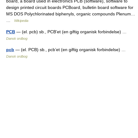
board, a board used in electronics PCB (software), software to
design printed circuit boards PCBoard, bulletin board software for
MS DOS Polychlorinated biphenyls, organic compounds Plenum…
…
Wikipedia
PCB
— (el. pcb) sb., PCB’et (en giftig organisk forbindelse) …
Dansk ordbog
pcb
— (el. PCB) sb., pcb’et (en giftig organisk forbindelse) …
Dansk ordbog