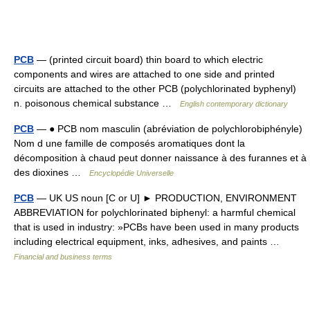
PCB
— (printed circuit board) thin board to which electric
components and wires are attached to one side and printed
circuits are attached to the other PCB (polychlorinated byphenyl)
n. poisonous chemical substance …
English contemporary dictionary
PCB
— ● PCB nom masculin (abréviation de polychlorobiphényle)
Nom d une famille de composés aromatiques dont la
décomposition à chaud peut donner naissance à des furannes et à
des dioxines …
Encyclopédie Universelle
PCB
— UK US noun [C or U] ► PRODUCTION, ENVIRONMENT
ABBREVIATION for polychlorinated biphenyl: a harmful chemical
that is used in industry: »PCBs have been used in many products
including electrical equipment, inks, adhesives, and paints …
Financial and business terms